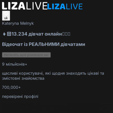
uk
Kateryna Melnyk
👧🏻13.234 дівчат онлайн👱🏻‍♀️
Відеочат із РЕАЛЬНИМИ дівчатами
Натисніть щоб розпочати чат
9 мільйонів+
щасливі користувачі, які щодня знаходять цікаві та
змістовні знайомства
700,000+
перевірені профілі