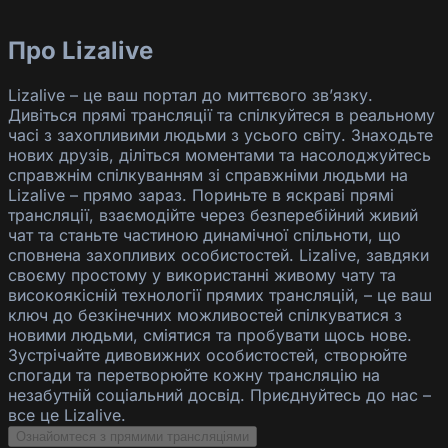
Про Lizalive
Lizalive – це ваш портал до миттєвого зв’язку.
Дивіться прямі трансляції та спілкуйтеся в реальному
часі з захопливими людьми з усього світу. Знаходьте
нових друзів, діліться моментами та насолоджуйтесь
справжнім спілкуванням зі справжніми людьми на
Lizalive – прямо зараз. Пориньте в яскраві прямі
трансляції, взаємодійте через безперебійний живий
чат та станьте частиною динамічної спільноти, що
сповнена захопливих особистостей. Lizalive, завдяки
своєму простому у використанні живому чату та
високоякісній технології прямих трансляцій, – це ваш
ключ до безкінечних можливостей спілкуватися з
новими людьми, сміятися та пробувати щось нове.
Зустрічайте дивовижних особистостей, створюйте
спогади та перетворюйте кожну трансляцію на
незабутній соціальний досвід. Приєднуйтесь до нас –
все це Lizalive.
Ознайомтеся з прямими трансляціями