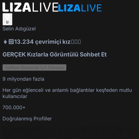
tr
Selin Adıgüzel
👧🏻13.234 çevrimiçi kız👱🏻‍♀️
GERÇEK Kızlarla Görüntülü Sohbet Et
Sohbete Başlamak İçin Dokunun
9 milyondan fazla
Her gün eğlenceli ve anlamlı bağlantılar keşfeden mutlu
kullanıcılar
700.000+
Doğrulanmış Profiller