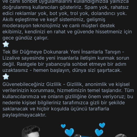
ve canlı sohbet uygulamalarını kullandığınızda yalnızca
doğrulanmış kullanıcıları gösteririz. Spam yok, rahatsız
edici reklamlar yok, bot yok, trol yok, dolandırıcı yok.
Akıllı eşleştirme ve keşif sistemimiz, gelişmiş
moderasyon teknolojimiz ve canlı müşteri destek
ekibimiz, kendinizi en rahat ve güvende hissetmeniz için
gece gündüz çalışır.
Tek Bir Düğmeye Dokunarak Yeni İnsanlarla Tanışın
-
Lizalive
sayesinde yeni insanlarla iletişim kurmak sorun
değil. Rastgele bir yabancıyla sohbet etmeye bir adım
uzaktasınız - hemen başlayın, dünya sizi şaşırtacak.
Güvenebileceğiniz Gizlilik
-
Gizlilik, anonimlik ve kişisel
verilerinizin korunması, hizmetimizin temel taşlarıdır. Tüm
kullanıcılarımıza ve onların gizliliğine önem veriyoruz; bu
nedenle kişisel bilgileriniz tarafımızca gizli bir şekilde
saklanacak ve hiçbir koşulda üçüncü taraflarla
paylaşılmayacaktır.