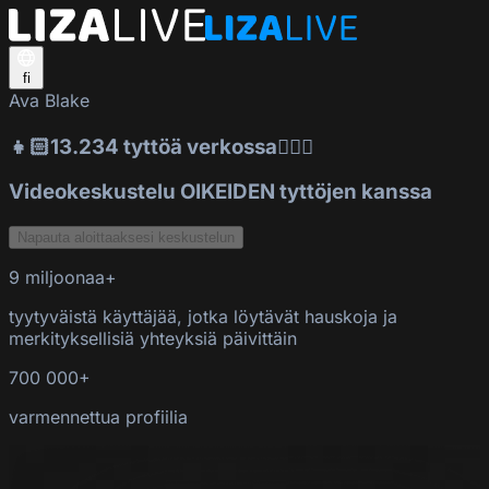
fi
Ava Blake
👧🏻13.234 tyttöä verkossa👱🏻‍♀️
Videokeskustelu OIKEIDEN tyttöjen kanssa
Napauta aloittaaksesi keskustelun
9 miljoonaa+
tyytyväistä käyttäjää, jotka löytävät hauskoja ja
merkityksellisiä yhteyksiä päivittäin
700 000+
varmennettua profiilia