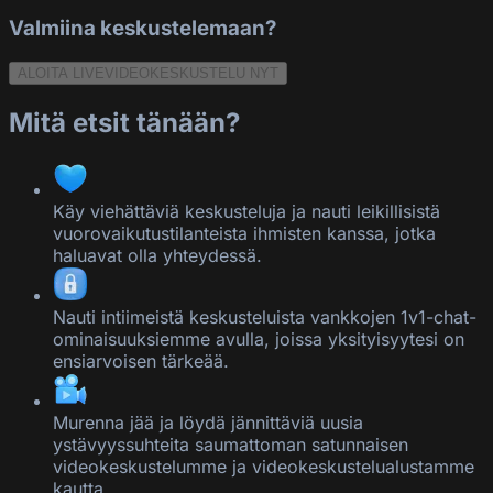
Valmiina keskustelemaan?
ALOITA LIVEVIDEOKESKUSTELU NYT
Mitä etsit tänään?
Käy viehättäviä keskusteluja ja nauti leikillisistä
vuorovaikutustilanteista ihmisten kanssa, jotka
haluavat olla yhteydessä.
Nauti intiimeistä keskusteluista vankkojen 1v1-chat-
ominaisuuksiemme avulla, joissa yksityisyytesi on
ensiarvoisen tärkeää.
Murenna jää ja löydä jännittäviä uusia
ystävyyssuhteita saumattoman satunnaisen
videokeskustelumme ja videokeskustelualustamme
kautta.