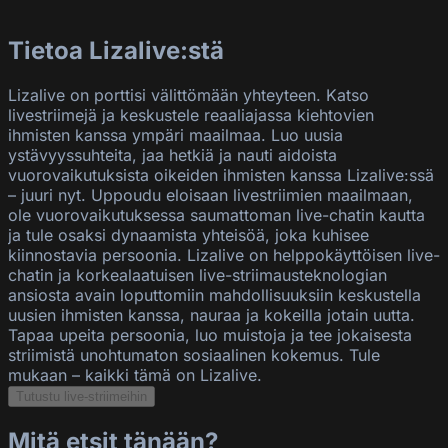
Tietoa Lizalive:stä
Lizalive on porttisi välittömään yhteyteen. Katso
livestriimejä ja keskustele reaaliajassa kiehtovien
ihmisten kanssa ympäri maailmaa. Luo uusia
ystävyyssuhteita, jaa hetkiä ja nauti aidoista
vuorovaikutuksista oikeiden ihmisten kanssa Lizalive:ssä
– juuri nyt. Uppoudu eloisaan livestriimien maailmaan,
ole vuorovaikutuksessa saumattoman live-chatin kautta
ja tule osaksi dynaamista yhteisöä, joka kuhisee
kiinnostavia persoonia. Lizalive on helppokäyttöisen live-
chatin ja korkealaatuisen live-striimausteknologian
ansiosta avain loputtomiin mahdollisuuksiin keskustella
uusien ihmisten kanssa, nauraa ja kokeilla jotain uutta.
Tapaa upeita persoonia, luo muistoja ja tee jokaisesta
striimistä unohtumaton sosiaalinen kokemus. Tule
mukaan – kaikki tämä on Lizalive.
Tutustu live-striimeihin
Mitä etsit tänään?