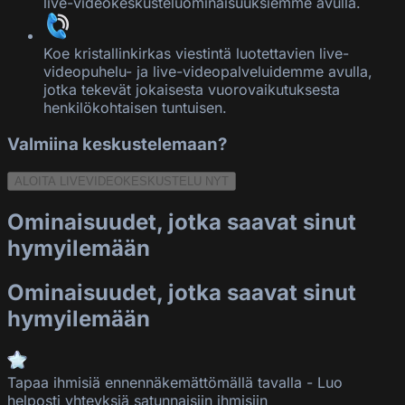
live-videokeskusteluominaisuuksiemme avulla.
Koe kristallinkirkas viestintä luotettavien live-
videopuhelu- ja live-videopalveluidemme avulla,
jotka tekevät jokaisesta vuorovaikutuksesta
henkilökohtaisen tuntuisen.
Valmiina keskustelemaan?
ALOITA LIVEVIDEOKESKUSTELU NYT
Ominaisuudet, jotka saavat sinut
hymyilemään
Ominaisuudet, jotka saavat sinut
hymyilemään
Tapaa ihmisiä ennennäkemättömällä tavalla
-
Luo
helposti yhteyksiä satunnaisiin ihmisiin