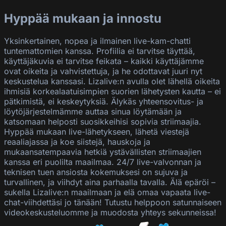
Hyppää mukaan ja innostu
Yksinkertainen, nopea ja ilmainen live-kam-chatti
tuntemattomien kanssa. Profiilia ei tarvitse täyttää,
käyttäjäkuvia ei tarvitse feikata – kaikki käyttäjämme
ovat oikeita ja vahvistettuja, ja he odottavat juuri nyt
keskustelua kanssasi. Lizalive:n avulla olet lähellä oikeita
ihmisiä korkealaatuisimpien suorien lähetysten kautta – ei
pätkimistä, ei keskeytyksiä. Älykäs yhteensovitus- ja
löytöjärjestelmämme auttaa sinua löytämään ja
katsomaan helposti suosikkeihisi sopivia striimaajia.
Hyppää mukaan live-lähetykseen, lähetä viestejä
reaaliajassa ja koe siistejä, hauskoja ja
mukaansatempaavia hetkiä ystävällisten striimaajien
kanssa eri puolilta maailmaa. 24/7 live-valvonnan ja
teknisen tuen ansiosta kokemuksesi on sujuva ja
turvallinen, ja viihdyt aina parhaalla tavalla. Älä epäröi –
sukella Lizalive:n maailmaan ja elä omaa vapaata live-
chat-viihdettäsi jo tänään! Tutustu helppoon satunnaiseen
videokeskusteluomme ja muodosta yhteys sekunneissa!