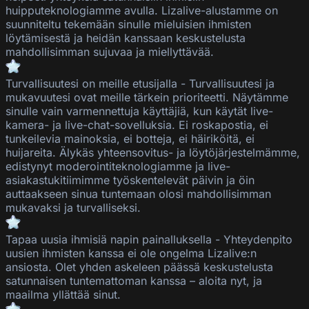
huipputeknologiamme avulla.
Lizalive
-alustamme on
suunniteltu tekemään sinulle mieluisien ihmisten
löytämisestä ja heidän kanssaan keskustelusta
mahdollisimman sujuvaa ja miellyttävää.
Turvallisuutesi on meille etusijalla
-
Turvallisuutesi ja
mukavuutesi ovat meille tärkein prioriteetti. Näytämme
sinulle vain varmennettuja käyttäjiä, kun käytät live-
kamera- ja live-chat-sovelluksia. Ei roskapostia, ei
tunkeilevia mainoksia, ei botteja, ei häiriköitä, ei
huijareita. Älykäs yhteensovitus- ja löytöjärjestelmämme,
edistynyt moderointiteknologiamme ja live-
asiakastukitiimimme työskentelevät päivin ja öin
auttaakseen sinua tuntemaan olosi mahdollisimman
mukavaksi ja turvalliseksi.
Tapaa uusia ihmisiä napin painalluksella
-
Yhteydenpito
uusien ihmisten kanssa ei ole ongelma
Lizalive
:n
ansiosta. Olet yhden askeleen päässä keskustelusta
satunnaisen tuntemattoman kanssa – aloita nyt, ja
maailma yllättää sinut.