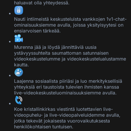
haluavat olla yhteydessä.
Nauti intiimeistä keskusteluista vankkojen 1v1-chat-
ominaisuuksiemme avulla, joissa yksityisyytesi on
ensiarvoisen tärkeää.
Murenna jää ja löydä jännittäviä uusia
ystävyyssuhteita saumattoman satunnaisen
videokeskustelumme ja videokeskustelualustamme
kautta.
Laajenna sosiaalista piiriäsi ja luo merkityksellisiä
yhteyksiä eri taustoista tulevien ihmisten kanssa
live-videokeskusteluominaisuuksiemme avulla.
Koe kristallinkirkas viestintä luotettavien live-
videopuhelu- ja live-videopalveluidemme avulla,
jotka tekevät jokaisesta vuorovaikutuksesta
henkilökohtaisen tuntuisen.